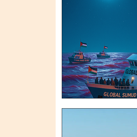
Nutrizione infantile
So
adolescenti
Volontaria
Infanzia negata
Bambi
Santa Rita in Zambia
s