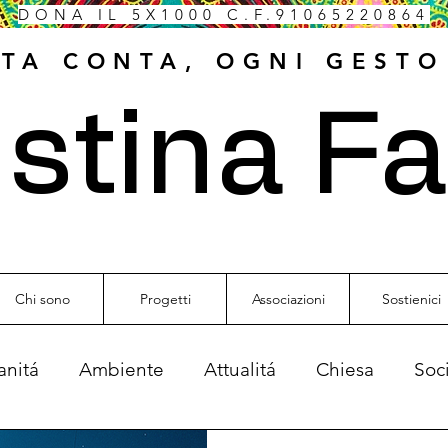
DONA IL 5X1000 C.F.91065220864
ITA CONTA, OGNI GESTO
istina Fa
Chi sono
Progetti
Associazioni
Sostienici
anitá
Ambiente
Attualitá
Chiesa
Soc