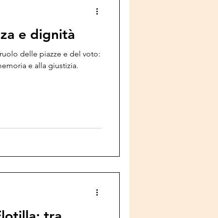
ute Mentale
za e dignità
sport
 ruolo delle piazze e del voto:
memoria e alla giustizia.
le
tilla: tra