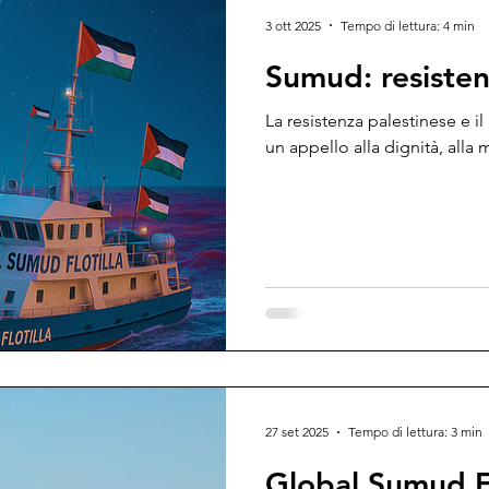
stegno Scolastico
Palestina
Migranti
Sal
3 ott 2025
Tempo di lettura: 4 min
Sumud: resisten
to
Solidarieta'
Solidarietà
Sentimenti
La resistenza palestinese e il
un appello alla dignità, alla 
ni di Kantolomba
informatica
giustizia socia
alute
Acqua e pozzi
27 set 2025
Tempo di lettura: 3 min
Global Sumud Flo