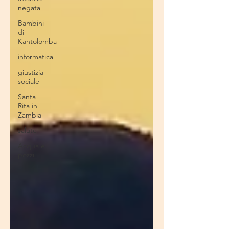
negata
Bambini
di
Kantolomba
informatica
giustizia
sociale
Santa
Rita in
Zambia
salute
Acqua e
pozzi