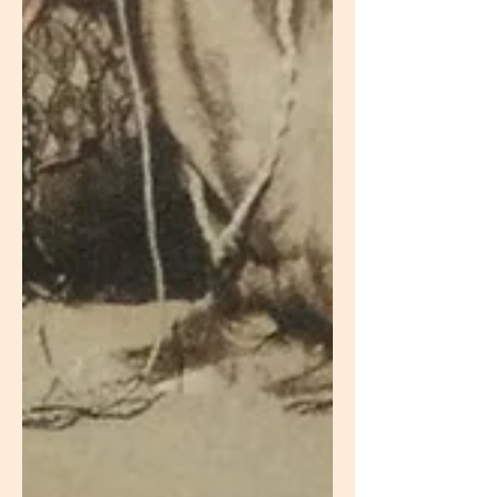
che continua il suo impegno
quotidiano nelle comunità di Ndola e
Masaiti, nel cuore dello Zambia. Tra
difficoltà e sfide, l’associazione ha
saputo rafforzare la propria presenza
sul territorio, portando avanti progetti
umanitari e iniziative di volontariato
internazionale a favore di bambini,
giovani e famiglie in condizioni di
estrema v