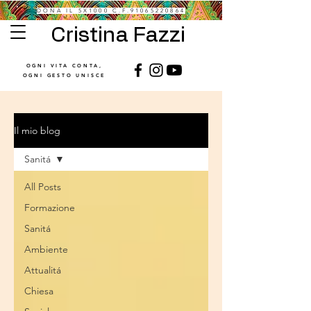
DONA IL 5X1000 C.F.91065220864
Cristina Fazzi
OGNI VITA CONTA,
OGNI GESTO UNISCE
Il mio blog
Sanitá
All Posts
Formazione
Sanitá
Ambiente
Attualitá
Chiesa