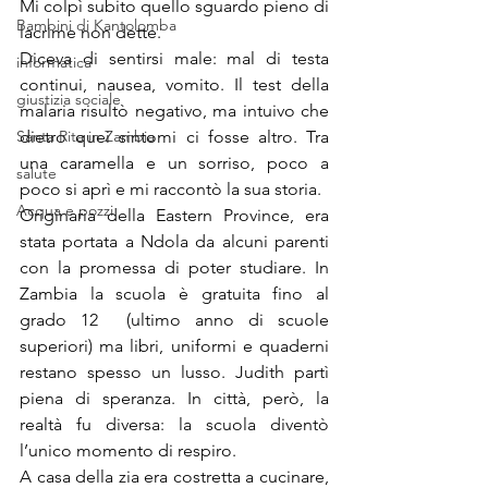
Mi colpì subito quello sguardo pieno di 
Bambini di Kantolomba
lacrime non dette.
Diceva di sentirsi male: mal di testa 
informatica
continui, nausea, vomito. Il test della 
giustizia sociale
malaria risultò negativo, ma intuivo che 
Santa Rita in Zambia
dietro quei sintomi ci fosse altro. Tra 
una caramella e un sorriso, poco a 
salute
poco si aprì e mi raccontò la sua storia.
Acqua e pozzi
Originaria della Eastern Province, era 
stata portata a Ndola da alcuni parenti 
con la promessa di poter studiare. In 
Zambia la scuola è gratuita fino al 
grado 12  (ultimo anno di scuole 
superiori) ma libri, uniformi e quaderni 
restano spesso un lusso. Judith partì 
piena di speranza. In città, però, la  
realtà fu diversa: la scuola diventò 
l’unico momento di respiro.
A casa della zia era costretta a cucinare, 