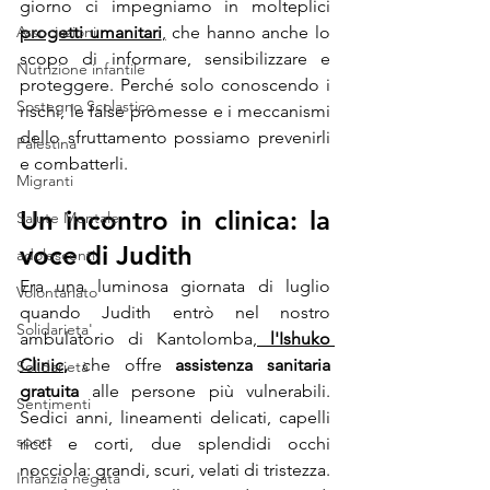
giorno ci impegniamo in molteplici 
Associazioni
progetti umanitari
,
 che hanno anche lo 
scopo di informare, sensibilizzare e 
Nutrizione infantile
proteggere. Perché solo conoscendo i 
Sostegno Scolastico
rischi, le false promesse e i meccanismi 
dello sfruttamento possiamo prevenirli 
Palestina
e combatterli.
Migranti
Un incontro in clinica: la 
Salute Mentale
voce di Judith
adolescenti
Era una luminosa giornata di luglio 
Volontariato
quando Judith entrò nel nostro 
Solidarieta'
ambulatorio di Kantolomba,
l'Ishuko 
Clinic
,
 che offre 
assistenza sanitaria 
Solidarietà
gratuita
 alle persone più vulnerabili. 
Sentimenti
Sedici anni, lineamenti delicati, capelli 
sport
ricci e corti, due splendidi occhi 
nocciola: grandi, scuri, velati di tristezza. 
Infanzia negata