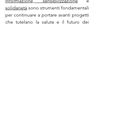
Informazione, sensibilizzazione
 e 
solidarietà
 sono strumenti fondamentali 
per continuare a portare avanti progetti 
che tutelano la salute e il futuro dei 
giovani.
cristina fazzi
zambia
adolescenti
progetti umanitari e sociali
twafwane
solidarietà e volontariato internazionale
traffico domestico Zambia