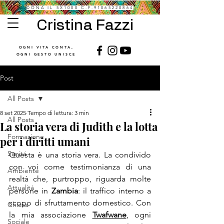
DONA IL 5X1000 C.F.91065220864
Cristina Fazzi
OGNI VITA CONTA,
OGNI GESTO UNISCE
Post
All Posts
8 set 2025
Tempo di lettura: 3 min
All Posts
La storia vera di Judith e la lotta
Formazione
per i diritti umani
Sanitá
Questa è una storia vera. La condivido 
con voi come testimonianza di una 
Ambiente
realtà che, purtroppo, riguarda molte 
Attualitá
persone in 
Zambia
: il traffico interno a 
scopo di sfruttamento domestico. Con 
Chiesa
la mia associazione 
Twafwane
, ogni 
Sociale