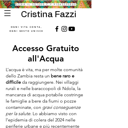
DONA IL 5X1000 C.F.91065220864
Cristina Fazzi
OGNI VITA CONTA,
OGNI GESTO UNISCE
Accesso Gratuito
all'Acqua
L’acqua è vita, ma per molte comunità
dello Zambia resta un
bene raro e
difficile
da raggiungere. Nei villaggi
rurali e nelle baraccopoli di Ndola, la
mancanza di acqua potabile costringe
le famiglie a bere da fiumi o pozze
contaminate, con
gravi conseguenze
per la salute.
Lo abbiamo visto con
l’epidemia di colera del 2024 nelle
periferie urbane e più recentemente