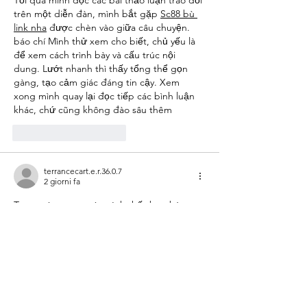
trên một diễn đàn, mình bắt gặp 
Sc88 bù 
link nha
 được chèn vào giữa câu chuyện. 
báo chí Mình thử xem cho biết, chủ yếu là 
để xem cách trình bày và cấu trúc nội 
dung. Lướt nhanh thì thấy tổng thể gọn 
gàng, tạo cảm giác đáng tin cậy. Xem 
xong mình quay lại đọc tiếp các bình luận 
khác, chứ cũng không đào sâu thêm
Mi piace
Rispondi
terrancecart.e.r.36.0.7
2 giorni fa
Trang cá cược uy tín
 mình thấy bạn bè 
nhắc nên tiện tay mở thử cho biết, kiểu vào 
xem giao diện thôi chứ không định ngồi 
đọc kỹ. Ấn tượng đầu là trang nhìn thoáng, 
không bị nhồi chữ hay banner che hết màn 
hình nên lướt khá dễ chịu. Mình để ý họ 
chia nội dung thành mấy khối tách bạch, 
nhìn phát biết chỗ nào là thông tin chính, 