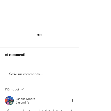
16 commenti
Scrivi un commento...
🏆Settima edizione del
Zambia: Progr
Sanitario e Pr
Premio Scolastico
Nutrizionale di
"Andrea Lamantia"🏆
Più nuovi
Twafwane Assoc
Janelle Moore
2 giorni fa
Tối qua mình đọc các bài thảo luận trao đổi 