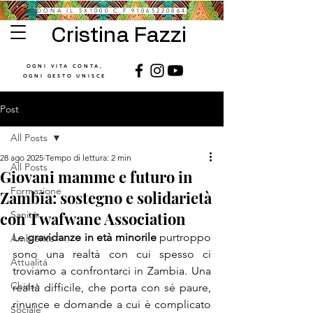
DONA IL 5X1000 C.F.91065220864
Cristina Fazzi
OGNI VITA CONTA,
OGNI GESTO UNISCE
Post
All Posts
28 ago 2025
Tempo di lettura: 2 min
All Posts
Giovani mamme e futuro in
Formazione
Zambia: sostegno e solidarietà
con Twafwane Association
Sanitá
Le 
gravidanze in età minorile
 purtroppo 
Ambiente
sono una realtà con cui spesso ci 
Attualitá
troviamo a confrontarci in Zambia. Una 
Chiesa
realtà difficile, che porta con sé paure, 
rinunce e domande a cui è complicato 
Sociale