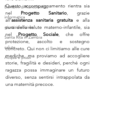
Questo accompagnamento rientra sia 
Bambini di Kantolomba
nel 
Progetto Sanitario
, grazie 
informatica
all’
assistenza sanitaria gratuita
 e alla 
giustizia sociale
cura della salute materno-infantile, sia 
nel 
Progetto Sociale
, che offre 
Santa Rita in Zambia
protezione, ascolto e sostegno 
salute
concreto. Qui non ci limitiamo alle cure 
mediche, ma proviamo ad accogliere 
Acqua e pozzi
storie, fragilità e desideri, perché ogni 
ragazza possa immaginare un futuro 
diverso, senza sentirsi intrappolata da 
una maternità precoce.