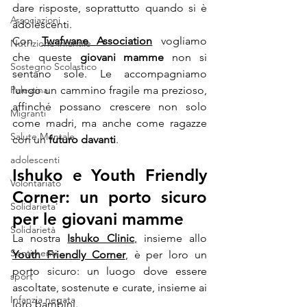
dare risposte, soprattutto quando si è 
Associazioni
adolescenti.
Con 
Twafwane Association
 vogliamo 
Nutrizione infantile
che queste 
giovani mamme
 non si 
Sostegno Scolastico
sentano sole. Le accompagniamo 
Palestina
lungo un cammino fragile ma prezioso, 
affinché possano crescere non solo 
Migranti
come madri, ma anche come ragazze 
Salute Mentale
con un 
futuro davanti
.
adolescenti
Ishuko e Youth Friendly 
Volontariato
Corner: un porto sicuro 
Solidarieta'
per le giovani mamme
Solidarietà
La nostra 
Ishuko Clinic
,
 insieme allo 
Sentimenti
Youth Friendly Corner
, è per loro un 
porto sicuro: un luogo dove essere 
sport
ascoltate, sostenute e curate, insieme ai 
Infanzia negata
loro bambini.